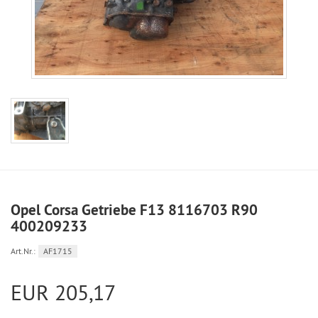
Opel Corsa Getriebe F13 8116703 R90
400209233
Art.Nr.:
AF1715
EUR 205,17