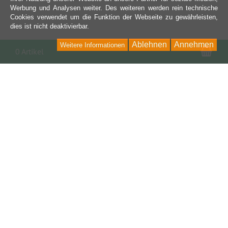
Werbung und Analysen weiter. Des weiteren werden rein technische
Cookies verwendet um die Funktion der Webseite zu gewährleisten,
dies ist nicht deaktivierbar.
Ablehnen
Annehmen
Weitere Informationen
War
0 Artikel
KONTAKT