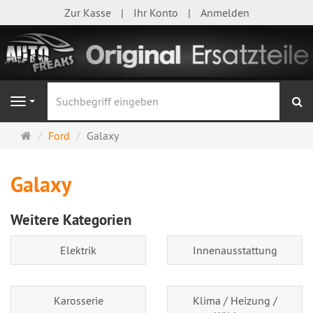
Zur Kasse
Ihr Konto
Anmelden
S
Navigation
Startseite
Ford
Galaxy
Galaxy
Weitere Kategorien
Elektrik
Innenausstattung
Karosserie
Klima / Heizung /