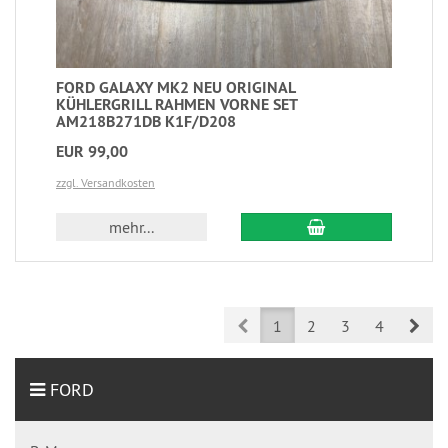
FORD GALAXY MK2 NEU ORIGINAL
KÜHLERGRILL RAHMEN VORNE SET
AM218B271DB K1F/D208
EUR 99,00
zzgl. Versandkosten
mehr...
Prev
Nex
1
2
3
4
FORD