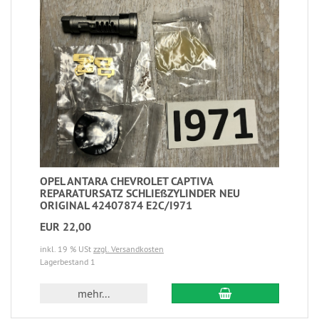
OPEL ANTARA CHEVROLET CAPTIVA
REPARATURSATZ SCHLIEßZYLINDER NEU
ORIGINAL 42407874 E2C/I971
EUR 22,00
inkl. 19 % USt
zzgl. Versandkosten
Lagerbestand 1
mehr...