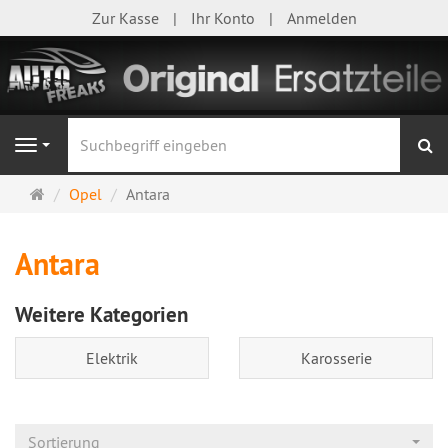
Zur Kasse
Ihr Konto
Anmelden
S
Navigation
Startseite
Opel
Antara
Antara
Weitere Kategorien
Elektrik
Karosserie
Sortierung