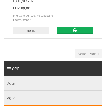
II/1E/X3207
EUR 89,00
inkl. 19 % USt
zzgl. Versandkosten
Lagerbestand 1
mehr...
Seite 1 von 1
OPEL
Adam
Agila