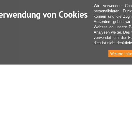
Wir verwenden Coo
erwendung von Cookies
personalisieren, Fun
können und die Zugri
Außerdem geben wir I
Website an unsere Pa
Analysen weiter. Des 
verwendet um die Fu
dies ist nicht deaktivie
Weitere Info