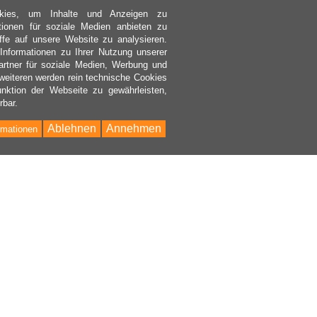
kies, um Inhalte und Anzeigen zu
ktionen für soziale Medien anbieten zu
ffe auf unsere Website zu analysieren.
nformationen zu Ihrer Nutzung unserer
rtner für soziale Medien, Werbung und
weiteren werden rein technische Cookies
nktion der Webseite zu gewährleisten,
rbar.
Ablehnen
Annehmen
rmationen
Bac
to
Top