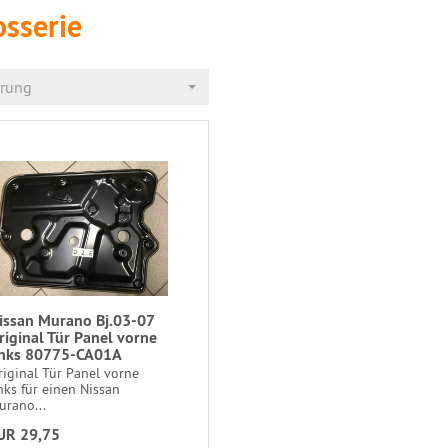
osserie
erung
issan Murano Bj.03-07
riginal Tür Panel vorne
inks 80775-CA01A
riginal Tür Panel vorne
nks für einen Nissan
urano...
UR 29,75