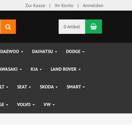
Zur Kasse
Ihr Konto
Anmelden
Warenkorb
Suchen
0 Artikel
DAEWOO
DAIHATSU
DODGE
AWASAKI
KIA
LAND ROVER
LT
SEAT
SKODA
SMART
UGE
VOLVO
VW