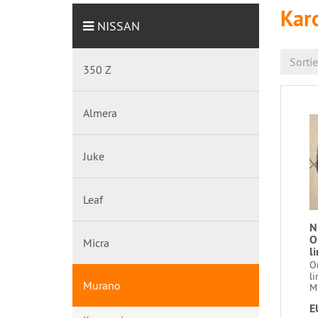
Kar
NISSAN
Sorti
350 Z
Almera
Juke
Leaf
N
O
Micra
l
O
li
Murano
M
E