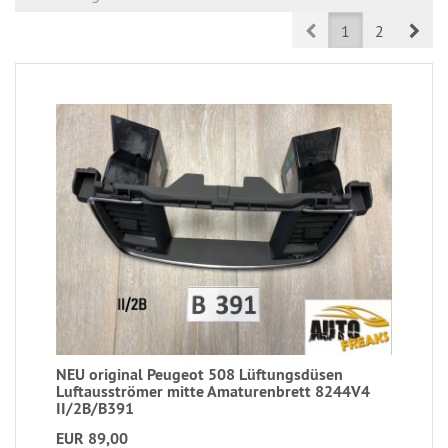
Prev
Nex
1
2
NEU original Peugeot 508 Lüftungsdüsen
Luftausströmer mitte Amaturenbrett 8244V4
II/2B/B391
EUR 89,00