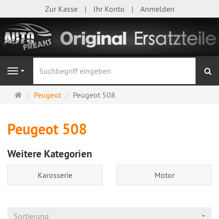
Zur Kasse
Ihr Konto
Anmelden
S
Navigation
Startseite
Peugeot
Peugeot 508
Peugeot 508
Weitere Kategorien
Karosserie
Motor
Sortierung