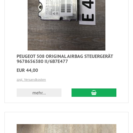
PEUGEOT 508 ORIGINAL AIRBAG STEUERGERÄT
9678656380 II/6B7E477
EUR 44,00
zzgl. Versandkosten
mehr...