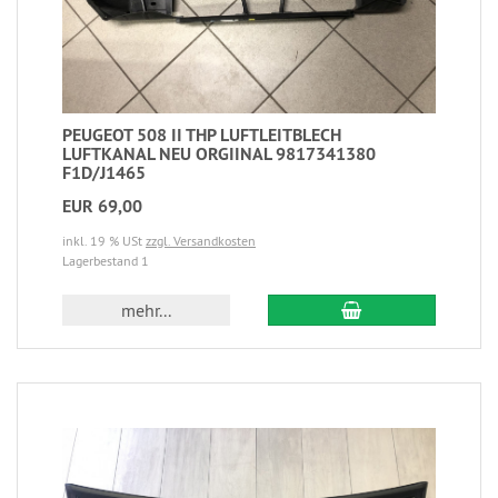
PEUGEOT 508 II THP LUFTLEITBLECH
LUFTKANAL NEU ORGIINAL 9817341380
F1D/J1465
EUR 69,00
inkl. 19 % USt
zzgl. Versandkosten
Lagerbestand 1
mehr...