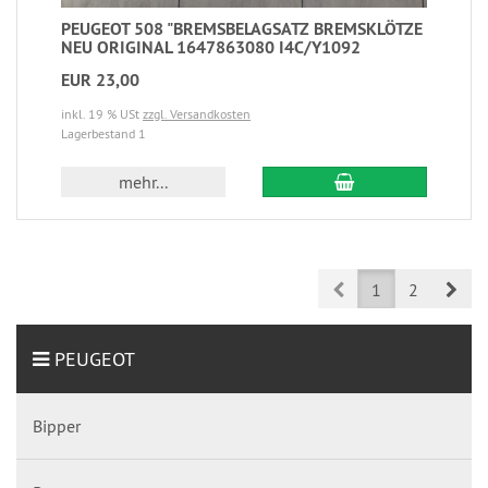
PEUGEOT 508 "BREMSBELAGSATZ BREMSKLÖTZE
NEU ORIGINAL 1647863080 I4C/Y1092
EUR 23,00
inkl. 19 % USt
zzgl. Versandkosten
Lagerbestand 1
mehr...
Prev
Nex
1
2
PEUGEOT
Bipper