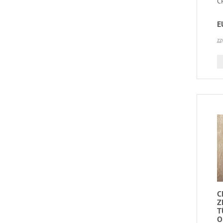
C
E
zz
C
Z
T
O