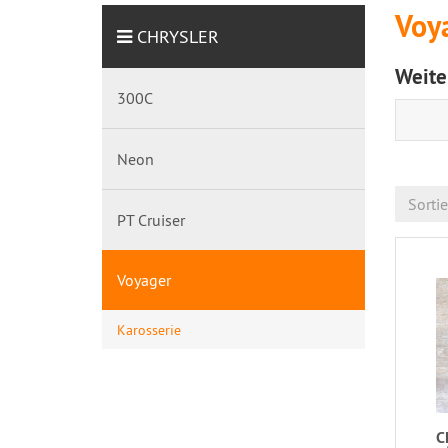
Voy
CHRYSLER
Weite
300C
Neon
Sorti
PT Cruiser
Voyager
Karosserie
C