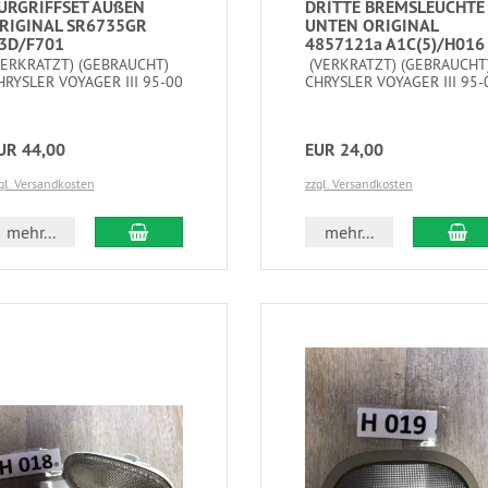
ÜRGRIFFSET AUßEN
DRITTE BREMSLEUCHTE
RIGINAL SR6735GR
UNTEN ORIGINAL
3D/F701
4857121a A1C(5)/H016
VERKRATZT) (GEBRAUCHT)
(VERKRATZT) (GEBRAUCHT
HRYSLER VOYAGER III 95-00
CHRYSLER VOYAGER III 95-
UR 44,00
EUR 24,00
gl. Versandkosten
zzgl. Versandkosten
mehr...
mehr...