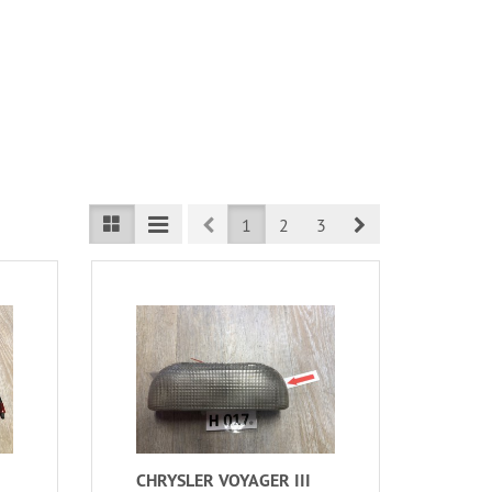
Prev
Next
1
2
3
CHRYSLER VOYAGER III