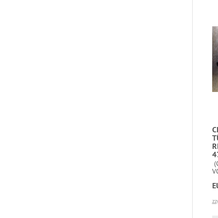
C
T
R
4
(
V
E
zz