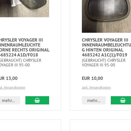
HRYSLER VOYAGER III
CHRYSLER VOYAGER III
NNENRAUMLEUCHTE
INNENRAUMBELEUCHT
ORNE RECHTS ORIGINAL
G HINTEN ORIGINAL
4685224 A1D/F018
4685242 A1C(1)/F019
GEBRAUCHT) CHRYSLER
(GEBRAUCHT) CHRYSLER
OYAGER III 95-00
VOYAGER III 95-00
UR 13,00
EUR 10,00
gl. Versandkosten
zzgl. Versandkosten
mehr...
mehr...