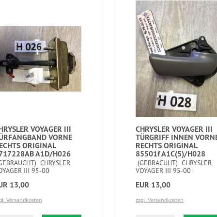
HRYSLER VOYAGER III
CHRYSLER VOYAGER III
ÜRFANGBAND VORNE
TÜRGRIFF INNEN VORN
ECHTS ORIGINAL
RECHTS ORIGINAL
717228AB A1D/H026
85501f A1C(5)/H028
GEBRAUCHT) CHRYSLER
(GEBRACUHT) CHRYSLER
OYAGER III 95-00
VOYAGER III 95-00
UR 13,00
EUR 13,00
gl. Versandkosten
zzgl. Versandkosten