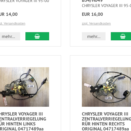
B34/H049
HRYSLER VOYAGER III 95-00
CHRYSLER VOYAGER III 95-
UR 14,00
EUR 16,00
gl. Versandkosten
zzgl. Versandkosten
mehr...
mehr...
HRYSLER VOYAGER III
CHRYSLER VOYAGER III
ENTRALVERRIEGELUNG
ZENTRALVERRIEGELUN
ÜR HINTEN LINKS
RÜR HINTEN RECHTS
RIGINAL 04717489aa
ORIGINAL 04717489aa