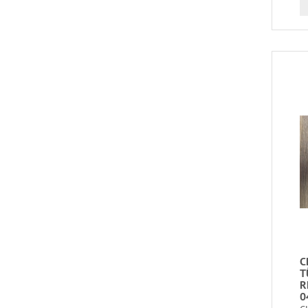
C
T
R
0