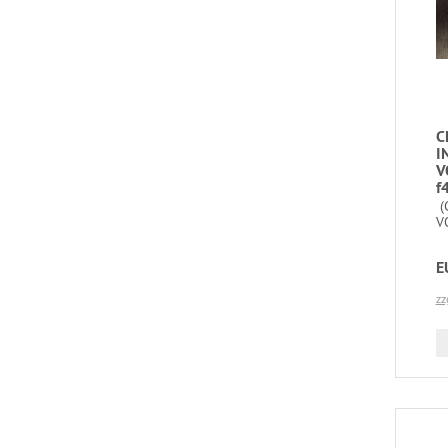
C
I
V
f
(
V
E
zz