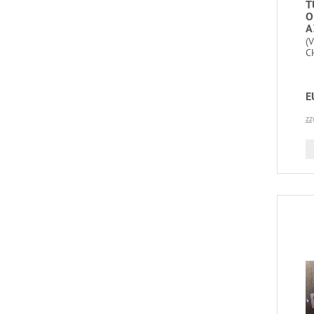
T
O
A
(
C
E
zz