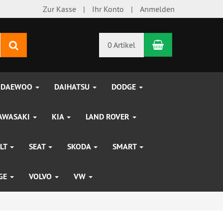
Zur Kasse
Ihr Konto
Anmelden
Warenkorb
Suchen
0 Artikel
DAEWOO
DAIHATSU
DODGE
AWASAKI
KIA
LAND ROVER
LT
SEAT
SKODA
SMART
UGE
VOLVO
VW