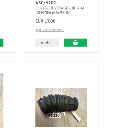
A3C/H102
i
CHRYSLER VOYAGER III 2.4i
(BENZIN) (GS) 95-00
EUR 17,00
zzgl. Versandkosten
mehr...