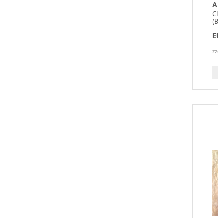
A
C
(
E
zz