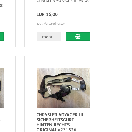
CHRYSLER VOYAGER III 95-00
00
EUR 16,00
zzgl. Versandkosten
mehr...
CHRYSLER VOYAGER III
G
SICHERHEITSGURT
HINTEN RECHTS
ORIGINAL e231836