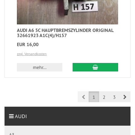
AUDI A6 5C HAUPTBREMSZYLINDER ORIGINAL
32661923 A1C(4)/H157
EUR 16,00
zzgl. Versandkosten
mehr...
Prev
Nex
1
2
3
AUDI
A3