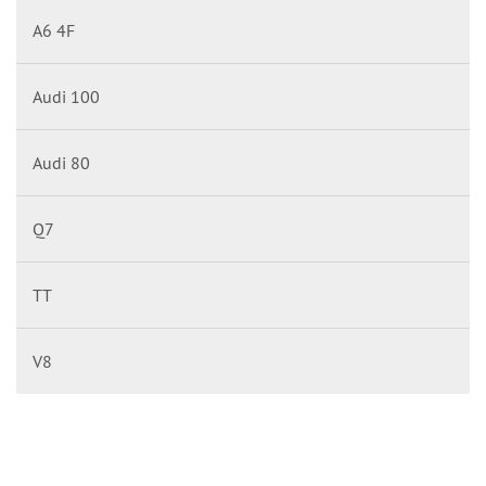
A6 4F
Audi 100
Audi 80
Q7
TT
V8