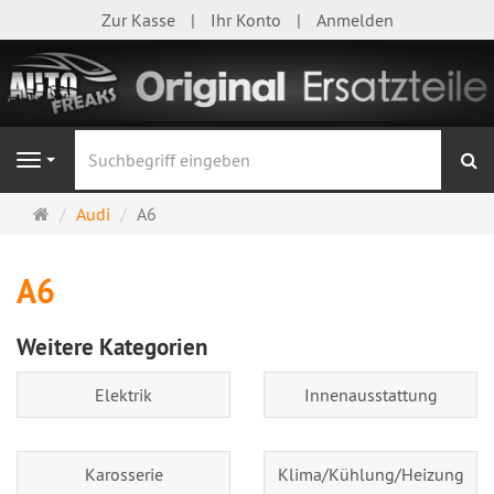
Zur Kasse
Ihr Konto
Anmelden
S
Navigation
Startseite
Audi
A6
A6
Weitere Kategorien
Elektrik
Innenausstattung
Karosserie
Klima/Kühlung/Heizung