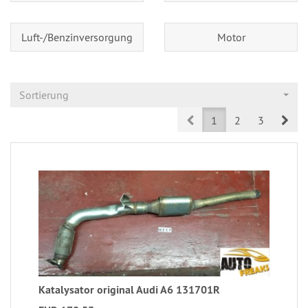
Luft-/Benzinversorgung
Motor
Sortierung
Prev
Nex
1
2
3
Katalysator original Audi A6 131701R