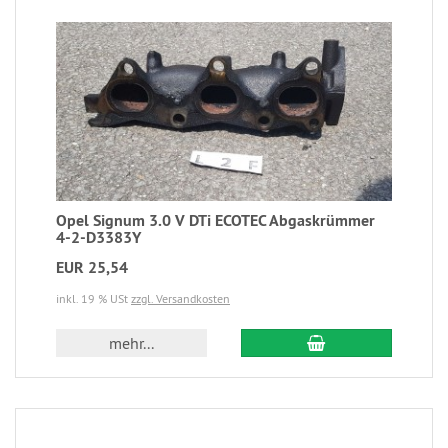
Opel Signum 3.0 V DTi ECOTEC Abgaskrümmer
4-2-D3383Y
EUR 25,54
inkl. 19 % USt
zzgl. Versandkosten
mehr...