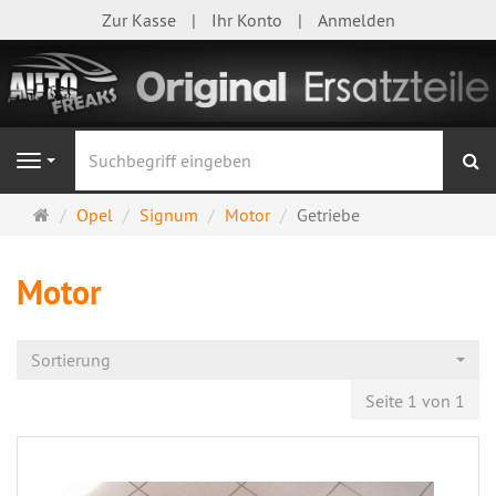
Zur Kasse
Ihr Konto
Anmelden
S
Navigation
Startseite
Opel
Signum
Motor
Getriebe
Motor
Sortierung
Seite 1 von 1