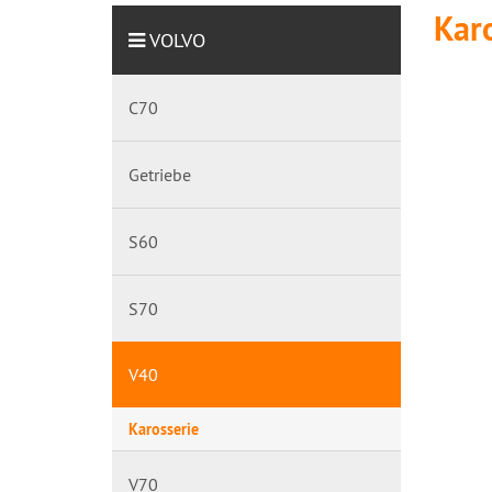
Kar
VOLVO
C70
Getriebe
S60
S70
V40
Karosserie
V70