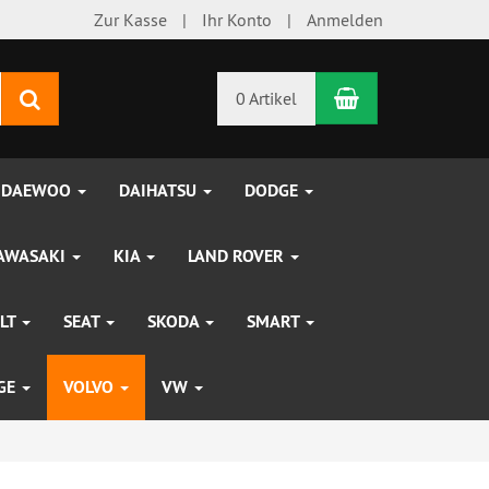
Zur Kasse
Ihr Konto
Anmelden
Warenkorb
Suchen
0 Artikel
DAEWOO
DAIHATSU
DODGE
AWASAKI
KIA
LAND ROVER
LT
SEAT
SKODA
SMART
UGE
VOLVO
VW