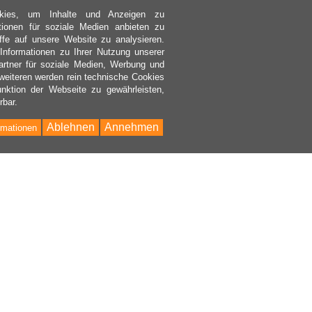
kies, um Inhalte und Anzeigen zu
ktionen für soziale Medien anbieten zu
ffe auf unsere Website zu analysieren.
nformationen zu Ihrer Nutzung unserer
rtner für soziale Medien, Werbung und
weiteren werden rein technische Cookies
nktion der Webseite zu gewährleisten,
rbar.
Ablehnen
Annehmen
rmationen
Bac
to
Top