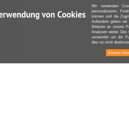
Wir verwenden Coo
erwendung von Cookies
personalisieren, Fun
können und die Zugri
Außerdem geben wir I
Website an unsere Pa
Analysen weiter. Des 
verwendet um die Fu
dies ist nicht deaktivie
Weitere Info