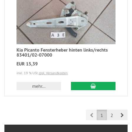
Kia Picanto Fensterheber hinten links/rechts
83401/02-07000
EUR 15,39
inkl. 19 % USt
zzgl. Versandkosten
mehr...
Prev
Nex
1
2