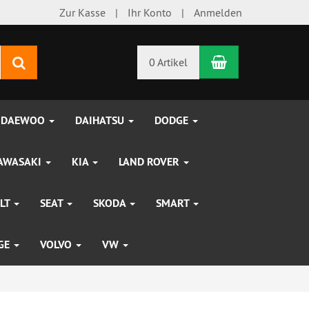
Zur Kasse
Ihr Konto
Anmelden
Warenkorb
Suchen
0 Artikel
DAEWOO
DAIHATSU
DODGE
AWASAKI
KIA
LAND ROVER
LT
SEAT
SKODA
SMART
UGE
VOLVO
VW