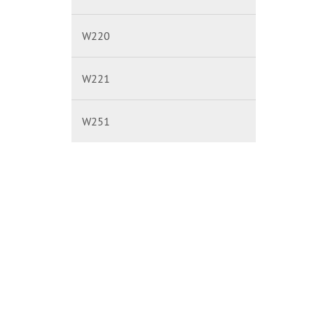
W220
W221
W251