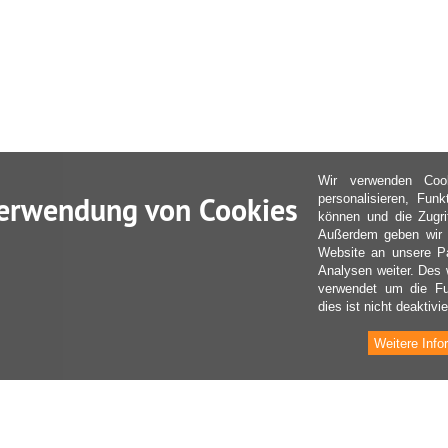
Wir verwenden Coo
erwendung von Cookies
personalisieren, Fun
können und die Zugri
Außerdem geben wir I
Website an unsere Pa
Analysen weiter. Des 
verwendet um die Fu
dies ist nicht deaktivie
Weitere Info