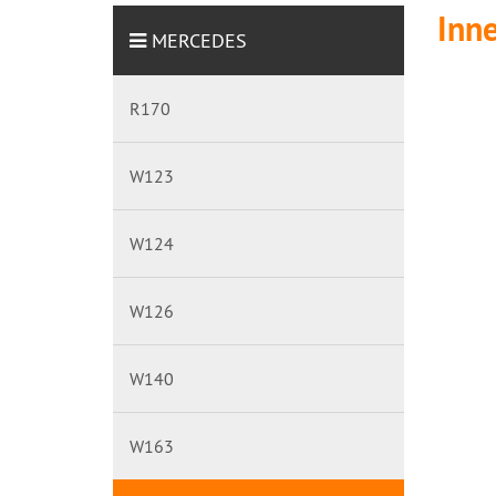
Inn
MERCEDES
R170
W123
W124
W126
W140
W163