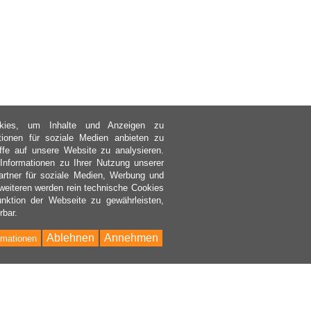
kies, um Inhalte und Anzeigen zu
ktionen für soziale Medien anbieten zu
ffe auf unsere Website zu analysieren.
nformationen zu Ihrer Nutzung unserer
rtner für soziale Medien, Werbung und
weiteren werden rein technische Cookies
nktion der Webseite zu gewährleisten,
rbar.
Ablehnen
Annehmen
rmationen
Bac
to