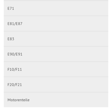
E71
E81/E87
E83
E90/E91
F10/F11
F20/F21
Motorenteile