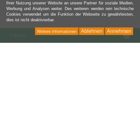
Ihrer Nutzung unserer Website an unsere Partner für soziale Medien,
Werbung und Analysen weiter. Des weiteren werden rein technische
Cookies verwendet um die Funktion der Webseite zu gewährleisten,
dies ist nicht deaktivierbar.
Ablehnen
Annehmen
Weitere Informationen
War
0 Artikel
KONTAKT
Auto Freaks