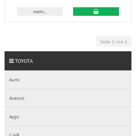
mehr...
Seite 1 von 1
TOYOTA
Auris
Avensis
Aygo
C-HR