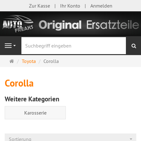
Zur Kasse
Ihr Konto
Anmelden
S
Navigation
Startseite
Toyota
Corolla
Corolla
Weitere Kategorien
Karosserie
Sortierung