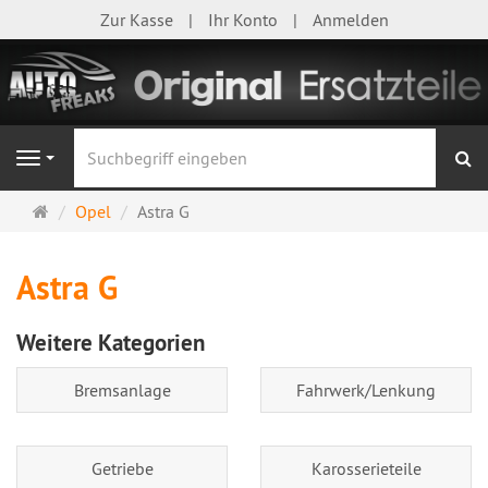
Zur Kasse
Ihr Konto
Anmelden
S
Navigation
Startseite
Opel
Astra G
Astra G
Weitere Kategorien
Bremsanlage
Fahrwerk/Lenkung
Getriebe
Karosserieteile