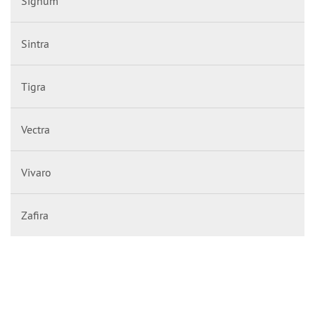
Signum
Sintra
Tigra
Vectra
Vivaro
Zafira