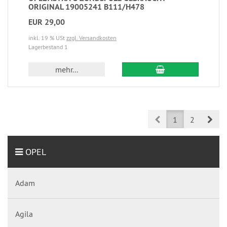
ORIGINAL 19005241 B111/H478
EUR 29,00
inkl. 19 % USt
zzgl. Versandkosten
Lagerbestand 1
mehr...
Prev
Nex
1
2
OPEL
Adam
Agila