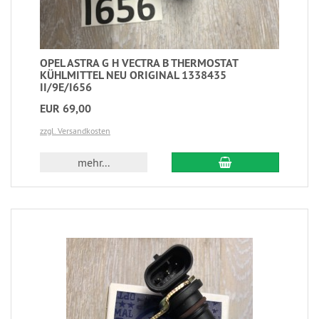
OPEL ASTRA G H VECTRA B THERMOSTAT
KÜHLMITTEL NEU ORIGINAL 1338435
II/9E/I656
EUR 69,00
zzgl. Versandkosten
mehr...