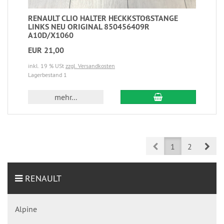
RENAULT CLIO HALTER HECKKSTOßSTANGE
LINKS NEU ORIGINAL 850456409R
A10D/X1060
EUR 21,00
inkl. 19 % USt
zzgl. Versandkosten
Lagerbestand 1
mehr...
Prev
Nex
1
2
RENAULT
Alpine