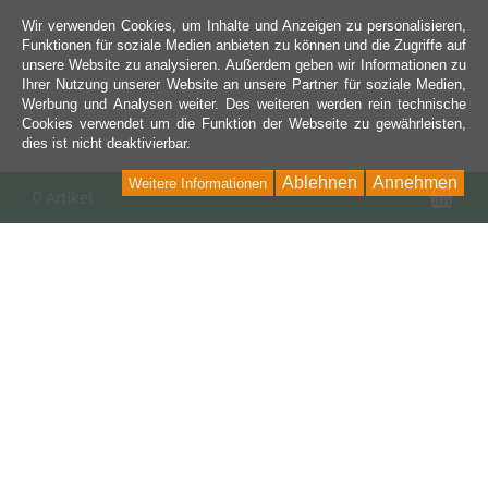
Wir verwenden Cookies, um Inhalte und Anzeigen zu personalisieren,
Funktionen für soziale Medien anbieten zu können und die Zugriffe auf
unsere Website zu analysieren. Außerdem geben wir Informationen zu
Ihrer Nutzung unserer Website an unsere Partner für soziale Medien,
Werbung und Analysen weiter. Des weiteren werden rein technische
Cookies verwendet um die Funktion der Webseite zu gewährleisten,
dies ist nicht deaktivierbar.
Ablehnen
Annehmen
Weitere Informationen
War
0 Artikel