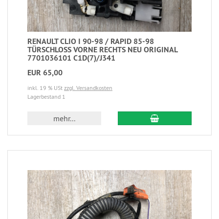
RENAULT CLIO I 90-98 / RAPID 85-98
TÜRSCHLOSS VORNE RECHTS NEU ORIGINAL
7701036101 C1D(7)/J341
EUR 65,00
inkl. 19 % USt
zzgl. Versandkosten
Lagerbestand 1
mehr...