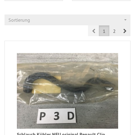
Sortierung
Prev
Nex
1
2
Schlauch Kühler NEU original Renault Clio