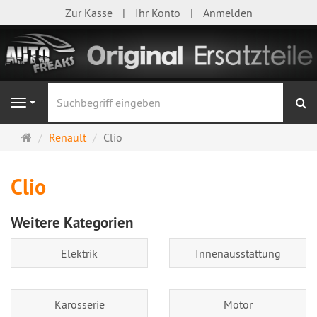
Zur Kasse
Ihr Konto
Anmelden
S
Navigation
Startseite
Renault
Clio
Clio
Weitere Kategorien
Elektrik
Innenausstattung
Karosserie
Motor