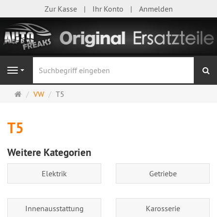
Zur Kasse
Ihr Konto
Anmelden
S
Navigation
Startseite
VW
T5
T5
Weitere Kategorien
Elektrik
Getriebe
Innenausstattung
Karosserie