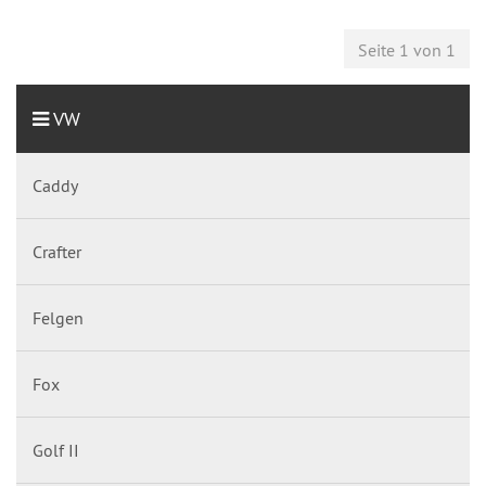
Seite 1 von 1
VW
Caddy
Crafter
Felgen
Fox
Golf II