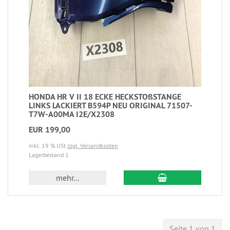
HONDA HR V II 18 ECKE HECKSTOßSTANGE
LINKS LACKIERT B594P NEU ORIGINAL 71507-
T7W-A00MA I2E/X2308
EUR 199,00
inkl. 19 % USt
zzgl. Versandkosten
Lagerbestand 1
mehr...
Seite 1 von 1