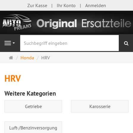
Zur Kasse
Ihr Konto
Anmelden
S
Navigation
Startseite
Honda
HRV
HRV
Weitere Kategorien
Getriebe
Karosserie
Luft-/Benzinversorgung