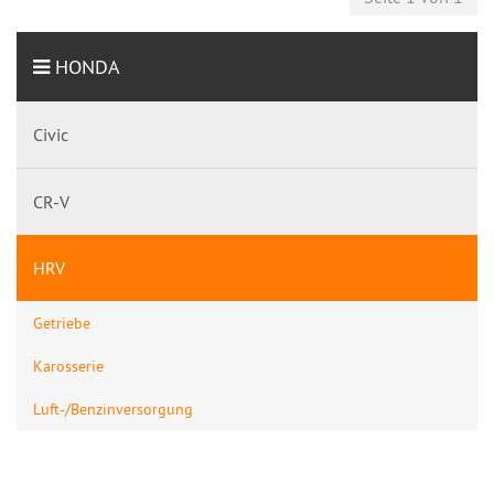
HONDA
Civic
CR-V
HRV
Getriebe
Karosserie
Luft-/Benzinversorgung