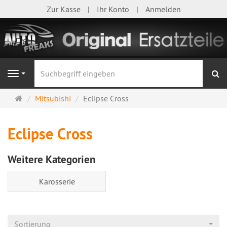
Zur Kasse
Ihr Konto
Anmelden
S
Navigation
Startseite
Mitsubishi
Eclipse Cross
Eclipse Cross
Weitere Kategorien
Karosserie
Sortierung