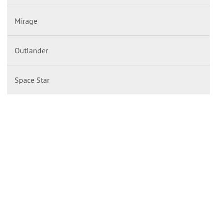
Mirage
Outlander
Space Star