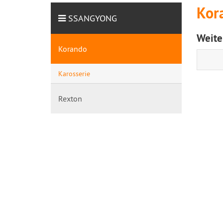
Kor
SSANGYONG
Weite
Korando
Karosserie
Rexton