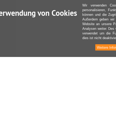
Wir verwenden Coo
erwendung von Cookies
personalisieren, Fun
können und die Zugri
Außerdem geben wir I
Website an unsere Pa
Analysen weiter. Des 
verwendet um die Fu
dies ist nicht deaktivie
Weitere Info