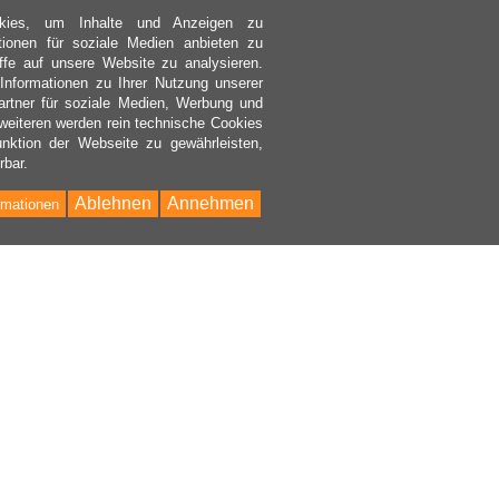
kies, um Inhalte und Anzeigen zu
ktionen für soziale Medien anbieten zu
ffe auf unsere Website zu analysieren.
nformationen zu Ihrer Nutzung unserer
rtner für soziale Medien, Werbung und
weiteren werden rein technische Cookies
nktion der Webseite zu gewährleisten,
rbar.
Ablehnen
Annehmen
rmationen
Bac
to
Top