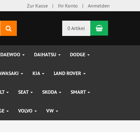
Zur Kasse
Ihr Konto
Anmelden
Warenkorb
Suchen
0 Artikel
DAEWOO
DAIHATSU
DODGE
AWASAKI
KIA
LAND ROVER
LT
SEAT
SKODA
SMART
UGE
VOLVO
VW