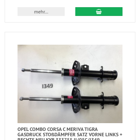
mehr...
OPEL COMBO CORSA C MERIVA TIGRA
GASDRUCK STOßDÄMPFER SATZ VORNE LINKS +
RECHTS NEU KYB 333755 II/05C/I349