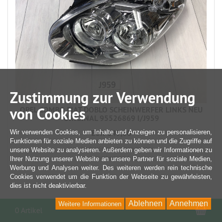
Zustimmung zur Verwendung
von Cookies
OPEL COMBO FIAT DOBLO SCHEINWERFER LINKS NEU
ORIGINAL 95526869 I/J959
EUR 149,00
Wir verwenden Cookies, um Inhalte und Anzeigen zu personalisieren,
Funktionen für soziale Medien anbieten zu können und die Zugriffe auf
inkl. 19 % USt
zzgl. Versandkosten
unsere Website zu analysieren. Außerdem geben wir Informationen zu
Lagerbestand 1
Ihrer Nutzung unserer Website an unsere Partner für soziale Medien,
Werbung und Analysen weiter. Des weiteren werden rein technische
Cookies verwendet um die Funktion der Webseite zu gewährleisten,
dies ist nicht deaktivierbar.
Ablehnen
Annehmen
Weitere Informationen
War
0 Artikel