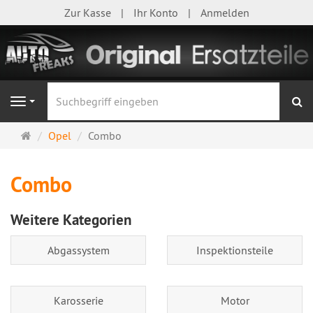
Zur Kasse
Ihr Konto
Anmelden
S
Navigation
Startseite
Opel
Combo
Combo
Weitere Kategorien
Abgassystem
Inspektionsteile
Karosserie
Motor