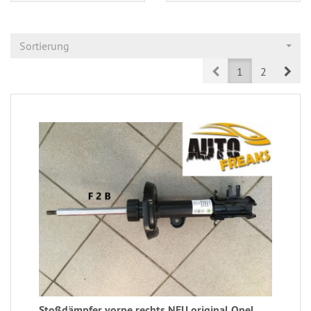
Sortierung
Prev
Nex
1
2
Stoßdämpfer vorne rechts NEU original Opel