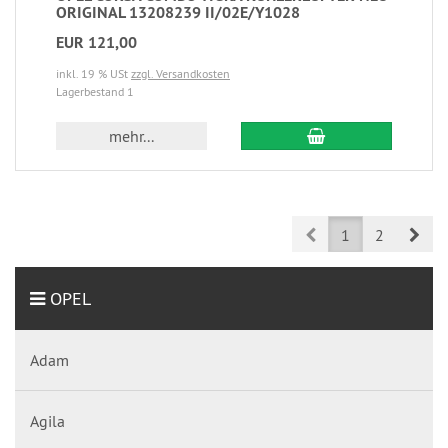
ORIGINAL 13208239 II/02E/Y1028
EUR 121,00
inkl. 19 % USt
zzgl. Versandkosten
Lagerbestand 1
mehr...
Prev
Nex
1
2
OPEL
Adam
Agila