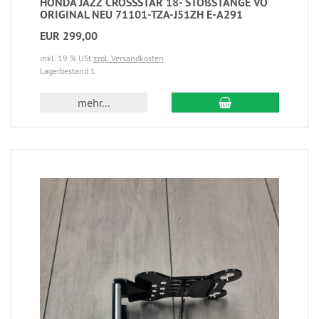
HONDA JAZZ CROSSSTAR 18- STOßSTANGE VO
ORIGINAL NEU 71101-TZA-J51ZH E-A291
EUR 299,00
inkl. 19 % USt
zzgl. Versandkosten
Lagerbestand 1
mehr...