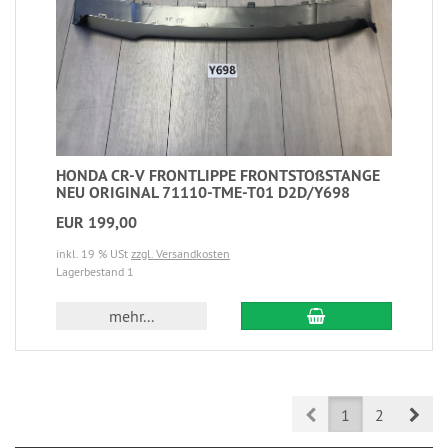
HONDA CR-V FRONTLIPPE FRONTSTOßSTANGE
NEU ORIGINAL 71110-TME-T01 D2D/Y698
EUR 199,00
inkl. 19 % USt
zzgl. Versandkosten
Lagerbestand 1
mehr...
Prev
Nex
1
2