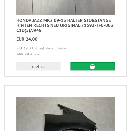
HONDA JAZZ MK2 09-13 HALTER STOßSTANGE
HINTEN RECHTS NEU ORIGINAL 71593-TF0-003
C1D(5)/J948
EUR 24,00
inkl. 19 % USt
zzgl. Versandkosten
Lagerbestand 1
mehr...