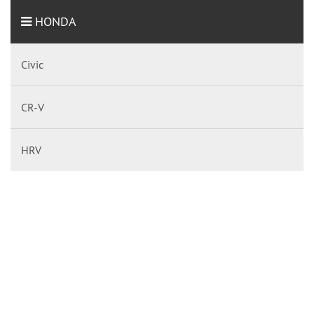
HONDA
Civic
CR-V
HRV