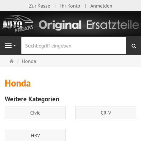
Zur Kasse
Ihr Konto
Anmelden
S
Navigation
Startseite
Honda
Honda
Weitere Kategorien
Civic
CR-V
HRV