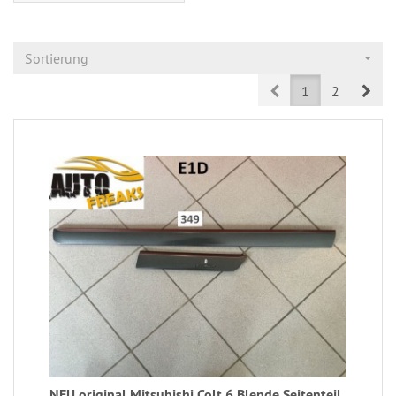
Sortierung
Prev
Nex
1
2
NEU original Mitsubishi Colt 6 Blende Seitenteil