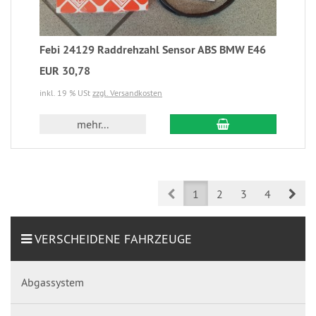
Febi 24129 Raddrehzahl Sensor ABS BMW E46
EUR 30,78
inkl. 19 % USt
zzgl. Versandkosten
mehr...
Prev
Nex
1
2
3
4
VERSCHEIDENE FAHRZEUGE
Abgassystem