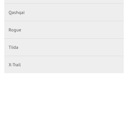
Qashqai
Rogue
Tiida
X-Trail