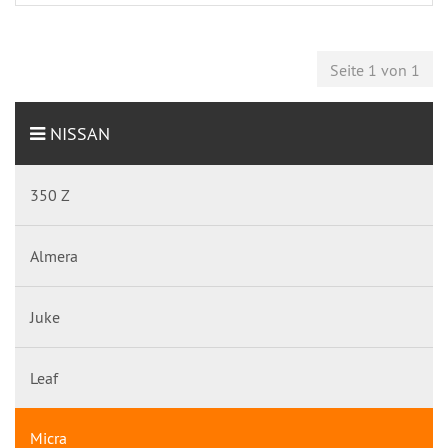
Seite 1 von 1
NISSAN
350 Z
Almera
Juke
Leaf
Micra