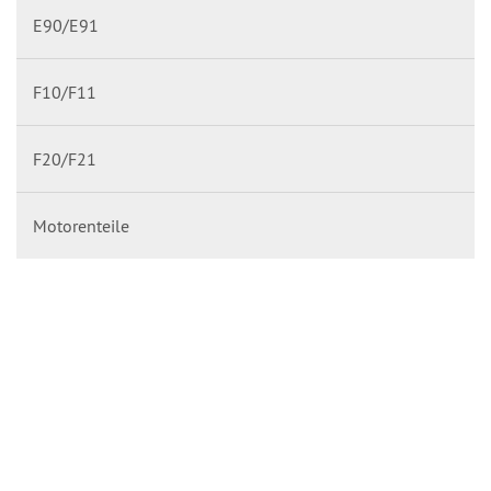
E90/E91
F10/F11
F20/F21
Motorenteile