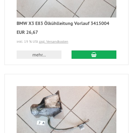
BMW X3 E83 Ölkühlleitung Vorlauf 3415004
EUR 26,67
inkl. 19 % USt
zzgl. Versandkosten
mehr...