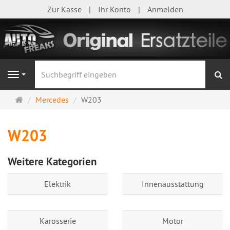
Zur Kasse
Ihr Konto
Anmelden
S
Navigation
Startseite
Mercedes
W203
W203
Weitere Kategorien
Elektrik
Innenausstattung
Karosserie
Motor