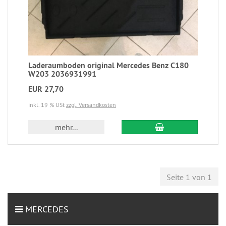
Laderaumboden original Mercedes Benz C180
W203 2036931991
EUR 27,70
inkl. 19 % USt
zzgl. Versandkosten
mehr...
Seite 1 von 1
MERCEDES