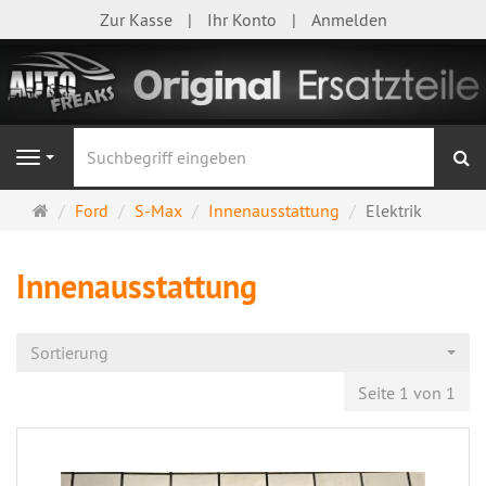
Zur Kasse
Ihr Konto
Anmelden
S
Navigation
Startseite
Ford
S-Max
Innenausstattung
Elektrik
Innenausstattung
Sortierung
Seite 1 von 1