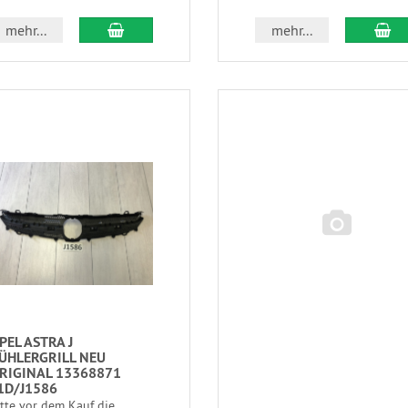
mehr...
mehr...
PEL ASTRA J
ÜHLERGRILL NEU
RIGINAL 13368871
1D/J1586
itte vor dem Kauf die