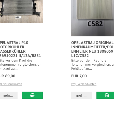
PEL ASTRA J P10
OPEL ASTRA J ORIGINAL
OTORKÜHLER
INNENRAUMFILTER/PO
ASSERKÜHLER
ENFILTER NEU 1808059
76910221 II/13A/B881
L1C/C582
itte vor dem Kauf die
Bitte vor dem Kauf die
eilenummer vergleichen, um
Teilenummer vergleichen, 
hlkauf zu...
Fehlkauf zu...
UR 69,00
EUR 7,00
gl. Versandkosten
zzgl. Versandkosten
mehr...
mehr...