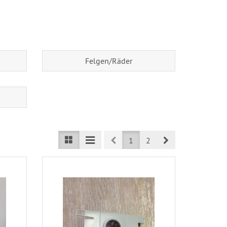
Felgen/Räder
Prev
Next
1
2