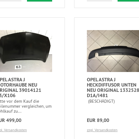
PEL ASTRA J
OPEL ASTRA J
OTORHAUBE NEU
HECKDIFFUSOR UNTEN
RIGINAL 39014121
NEU ORIGINAL 133252
3/X106
D1A/I481
itte vor dem Kauf die
(BESCHÄDIGT)
eilenummer vergleichen, um
hlkauf zu...
UR 499,00
EUR 89,00
gl. Versandkosten
zzgl. Versandkosten