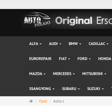
ALFA
AUDI
BMW
CADILLAC
EUROREPAIR
FIAT
FORD
HONDA
MAZDA
MERCEDES
MITSUBISHI
SSANGYONG
SUBARU
SUZUKI
Startseite
Opel
Astra J