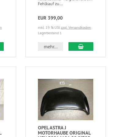
Fehlkauf zu...
EUR 399,00
en
inkl. 19 % USt
zzgl. Versandkosten
Lagerbestand 1
mehr...
OPEL ASTRA J
L
MOTORHAUBE ORIGINAL