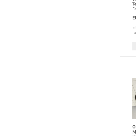
T
Fe
E
in
La
O
M