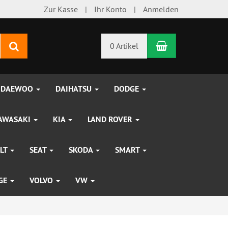
Zur Kasse
Ihr Konto
Anmelden
Warenkorb
Suchen
0 Artikel
DAEWOO
DAIHATSU
DODGE
AWASAKI
KIA
LAND ROVER
LT
SEAT
SKODA
SMART
UGE
VOLVO
VW