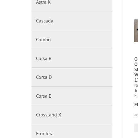
Astra K
Cascada
Combo
Corsa B
O
O
S
V
Corsa D
1
B
T
Corsa E
Fe
E
Crossland X
zz
Frontera