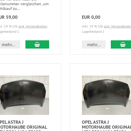
eilenummer vergleichen, um
hlkauf zu...
UR 59,00
EUR 0,00
kl. 19 % USt
zzgl. Versandkosten
inkl. 19 % USt
zzgl. Versandkost
gerbestand 1
Lagerbestand 1
mehr...
mehr...
PEL ASTRA J
OPEL ASTRA J
OTORHAUBE ORIGINAL
MOTORHAUBE ORIGINA