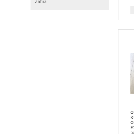
Zafira
O
K
O
E
B