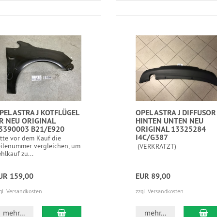
PEL ASTRA J KOTFLÜGEL
OPEL ASTRA J DIFFUSOR
R NEU ORIGINAL
HINTEN UNTEN NEU
3390003 B21/E920
ORIGINAL 13325284
I4C/G387
itte vor dem Kauf die
eilenummer vergleichen, um
(VERKRATZT)
hlkauf zu...
UR 159,00
EUR 89,00
gl. Versandkosten
zzgl. Versandkosten
mehr...
mehr...