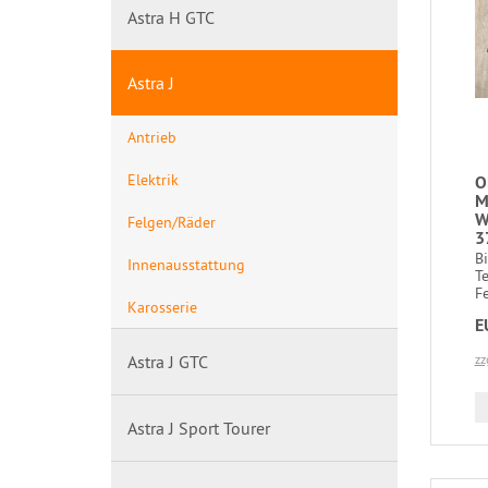
Astra H GTC
Astra J
Antrieb
Elektrik
O
M
W
Felgen/Räder
3
B
Innenausstattung
T
Fe
Karosserie
E
Astra J GTC
zz
Astra J Sport Tourer