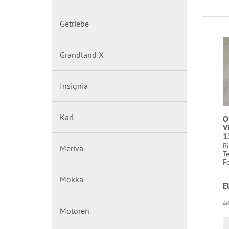
Getriebe
Grandland X
Insignia
Karl
O
V
1
B
Meriva
T
Fe
Mokka
E
zz
Motoren