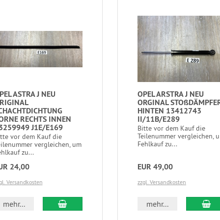
PEL ASTRA J NEU
OPEL ARSTRA J NEU
RIGINAL
ORGINAL STOßDÄMPFE
CHACHTDICHTUNG
HINTEN 13412743
ORNE RECHTS INNEN
II/11B/E289
3259949 J1E/E169
Bitte vor dem Kauf die
Teilenummer vergleichen, 
itte vor dem Kauf die
Fehlkauf zu...
eilenummer vergleichen, um
hlkauf zu...
UR 24,00
EUR 49,00
gl. Versandkosten
zzgl. Versandkosten
mehr...
mehr...