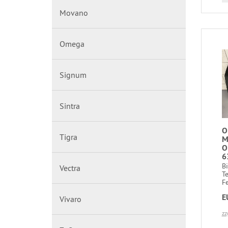
Movano
Omega
Signum
Sintra
O
Tigra
M
O
6
B
Vectra
T
Fe
E
Vivaro
zz