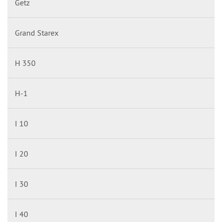
Getz
Grand Starex
H 350
H-1
I 10
I 20
I 30
I 40