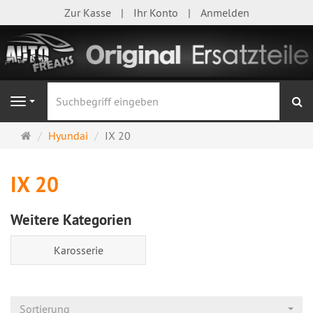
Zur Kasse
Ihr Konto
Anmelden
S
Navigation
Startseite
Hyundai
IX 20
IX 20
Weitere Kategorien
Karosserie
Sortierung