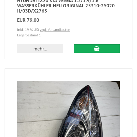
HYUNDAI IX20 KIA VENGA 1.2/1.4/1.6
WASSERKÜHLER NEU ORIGINAL 25310-2Y020
II/03D/X2763
EUR 79,00
inkl. 19 % USt
zzgl. Versandkosten
Lagerbestand 1
mehr...