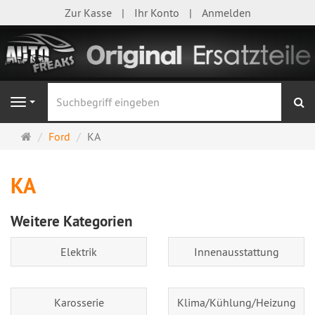
Zur Kasse
Ihr Konto
Anmelden
S
Navigation
Startseite
Ford
KA
KA
Weitere Kategorien
Elektrik
Innenausstattung
Karosserie
Klima/Kühlung/Heizung