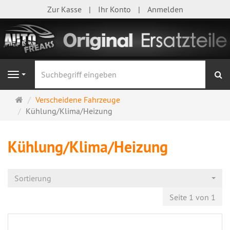
Zur Kasse
Ihr Konto
Anmelden
S
Navigation
Startseite
Verscheidene Fahrzeuge
Kühlung/Klima/Heizung
Kühlung/Klima/Heizung
Sortierung
Seite 1 von 1