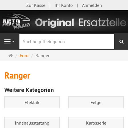
Zur Kasse
Ihr Konto
Anmelden
S
Navigation
Startseite
Ford
Ranger
Ranger
Weitere Kategorien
Elektrik
Felge
Innenausstattung
Karosserie