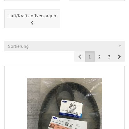
Luft/Kraftstoffversorgun
g
Sortierung
Prev
Nex
1
2
3