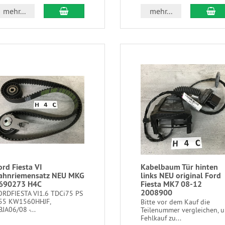
mehr...
mehr...
ord Fiesta VI
Kabelbaum Tür hinten
ahnriemensatz NEU MKG
links NEU original Ford
690273 H4C
Fiesta MK7 08-12
2008900
ORDFIESTA VI1.6 TDCi75 PS
 55 KW1560HHJF,
Bitte vor dem Kauf die
JA06/08 -...
Teilenummer vergleichen, 
Fehlkauf zu...