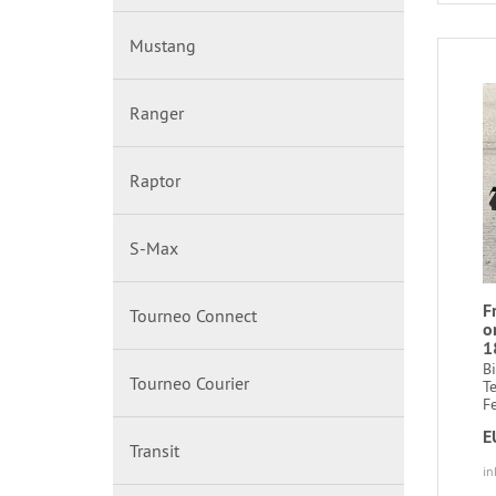
Mustang
Ranger
Raptor
S-Max
F
Tourneo Connect
o
1
B
Tourneo Courier
T
Fe
E
Transit
in