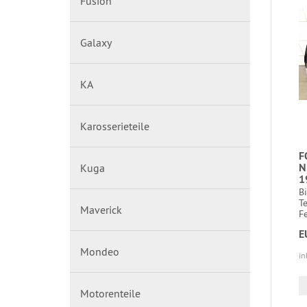
Fusion
Galaxy
KA
Karosserieteile
F
N
Kuga
1
B
T
Maverick
Fe
E
Mondeo
in
Motorenteile