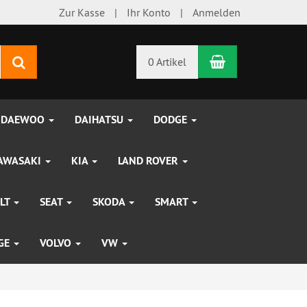
Zur Kasse
Ihr Konto
Anmelden
Warenkorb
Suchen
0 Artikel
DAEWOO
DAIHATSU
DODGE
AWASAKI
KIA
LAND ROVER
LT
SEAT
SKODA
SMART
UGE
VOLVO
VW