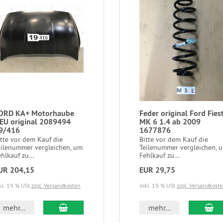
ORD KA+ Motorhaube
Feder original Ford Fies
EU original 2089494
MK 6 1.4 ab 2009
9/416
1677876
itte vor dem Kauf die
Bitte vor dem Kauf die
eilenummer vergleichen, um
Teilenummer vergleichen, 
hlkauf zu...
Fehlkauf zu...
UR 204,15
EUR 29,75
kl. 19 % USt
zzgl. Versandkosten
inkl. 19 % USt
zzgl. Versandkost
mehr...
mehr...