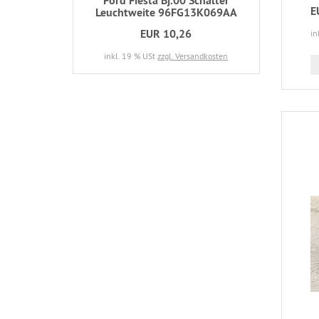
Ford Fiesta Bj.00 Schalter
E
Leuchtweite 96FG13K069AA
EUR 10,26
in
inkl. 19 % USt
zzgl. Versandkosten