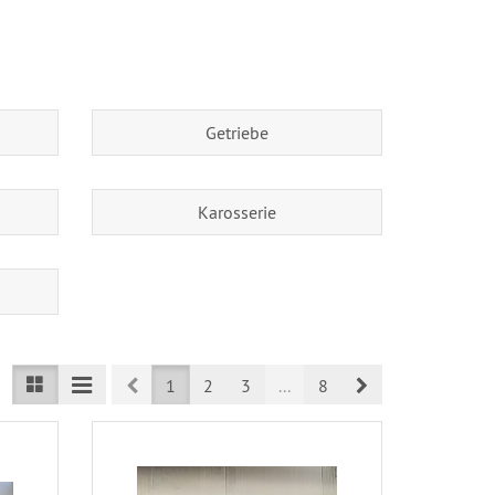
Getriebe
Karosserie
Prev
Next
1
2
3
...
8