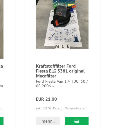
ta
Kraftstofffilter Ford
Fiesta ELG 5381 original
Mecafilter
Ford Fiesta Van 1.4 TDCi 50 /
um
68 2006 –...
EUR 21,00
en
inkl. 19 % USt
zzgl. Versandkosten
mehr...