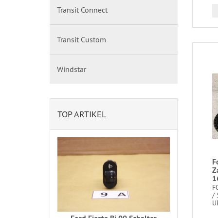
Transit Connect
Transit Custom
Windstar
TOP ARTIKEL
F
Z
1
F
/
UB