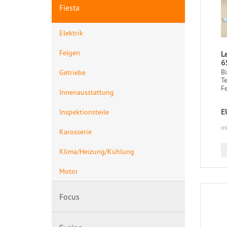
Fiesta
Elektrik
Felgen
L
6
B
Getriebe
T
Fe
Innenausstattung
E
Inspektionsteile
in
Karosserie
Klima/Heizung/Kühlung
Motor
Focus