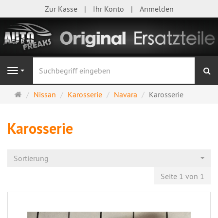
Zur Kasse
Ihr Konto
Anmelden
S
Navigation
Startseite
Nissan
Karosserie
Navara
Karosserie
Karosserie
Sortierung
Seite 1 von 1