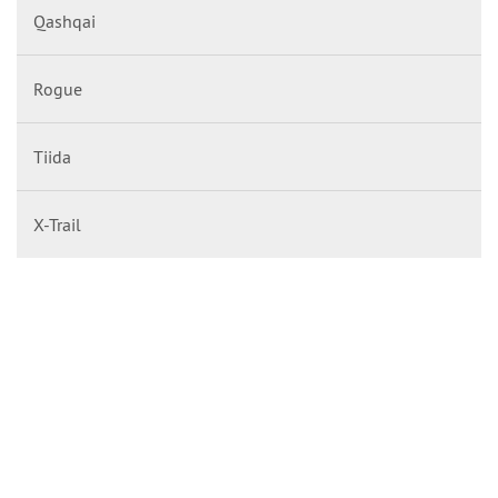
Qashqai
Rogue
Tiida
X-Trail