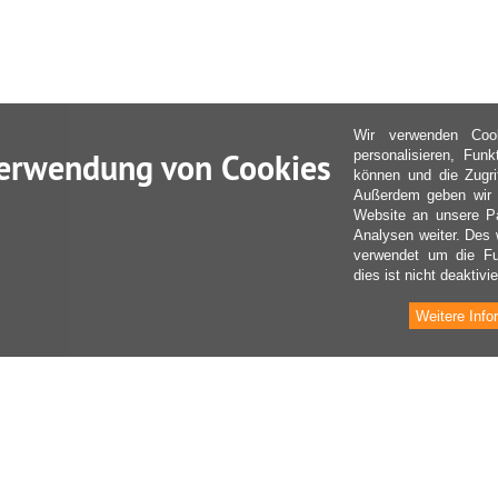
Wir verwenden Coo
erwendung von Cookies
personalisieren, Fun
können und die Zugri
Außerdem geben wir I
Website an unsere Pa
Analysen weiter. Des 
verwendet um die Fu
dies ist nicht deaktivie
Weitere Info