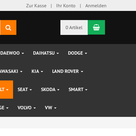
Zur Kasse
Ihr Konto
Anmelden
Warenkorb
Suchen
0 Artikel
DAEWOO
DAIHATSU
DODGE
AWASAKI
KIA
LAND ROVER
LT
SEAT
SKODA
SMART
UGE
VOLVO
VW