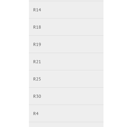
R14
R18
R19
R21
R25
R30
R4