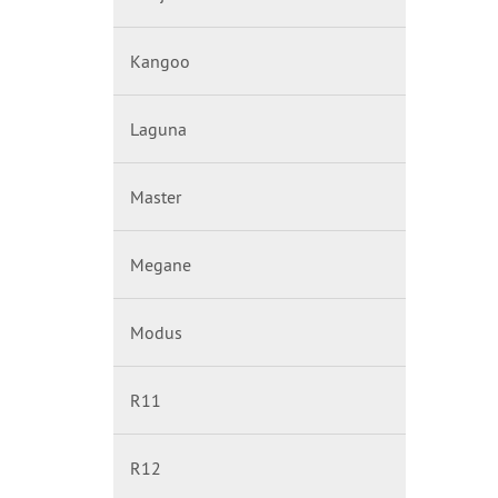
Kangoo
Laguna
Master
Megane
Modus
R11
R12