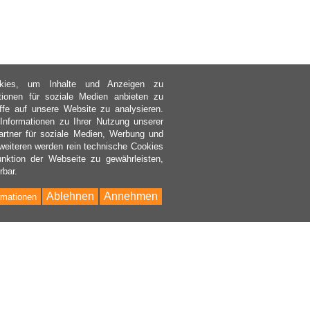
kies, um Inhalte und Anzeigen zu
ktionen für soziale Medien anbieten zu
ffe auf unsere Website zu analysieren.
nformationen zu Ihrer Nutzung unserer
rtner für soziale Medien, Werbung und
weiteren werden rein technische Cookies
nktion der Webseite zu gewährleisten,
rbar.
Ablehnen
Annehmen
rmationen
Bac
to
Top