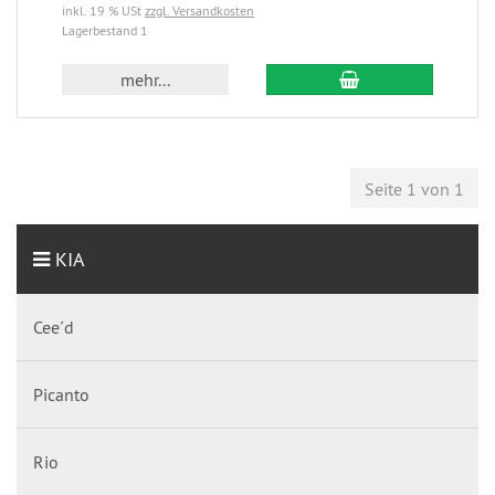
inkl. 19 % USt
zzgl. Versandkosten
Lagerbestand 1
mehr...
Seite 1 von 1
KIA
Cee´d
Picanto
Rio