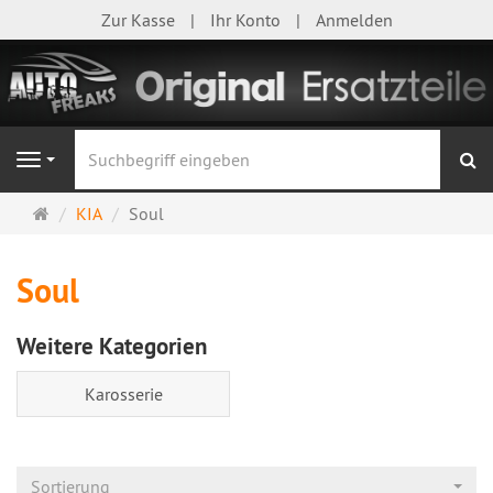
Zur Kasse
Ihr Konto
Anmelden
S
Navigation
Startseite
KIA
Soul
Soul
Weitere Kategorien
Karosserie
Sortierung