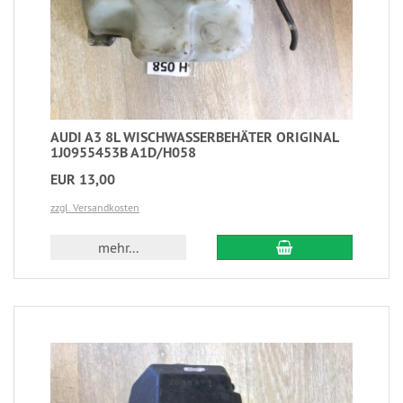
AUDI A3 8L WISCHWASSERBEHÄTER ORIGINAL
1J0955453B A1D/H058
EUR 13,00
zzgl. Versandkosten
mehr...