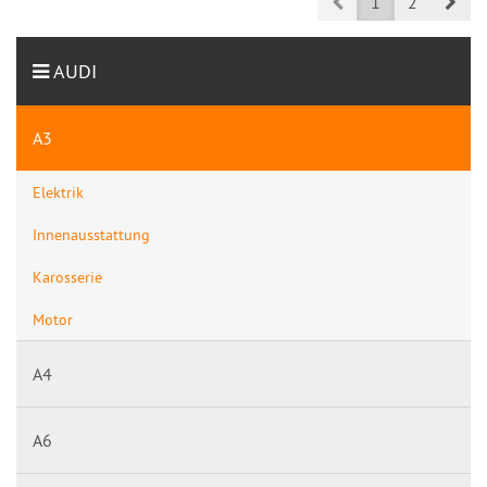
Prev
Nex
1
2
AUDI
A3
Elektrik
Innenausstattung
Karosserie
Motor
A4
A6