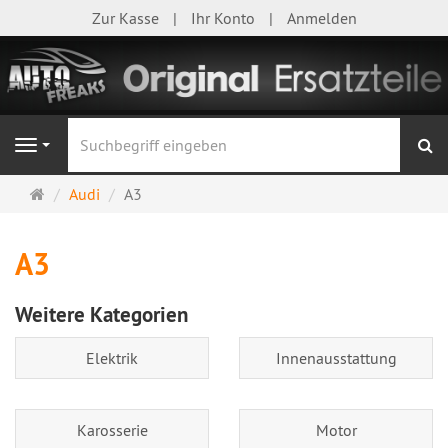
Zur Kasse
Ihr Konto
Anmelden
S
Navigation
Startseite
Audi
A3
A3
Weitere Kategorien
Elektrik
Innenausstattung
Karosserie
Motor