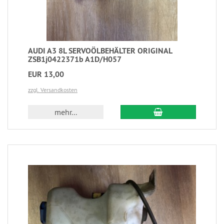
AUDI A3 8L SERVOÖLBEHÄLTER ORIGINAL
ZSB1j0422371b A1D/H057
EUR 13,00
zzgl. Versandkosten
mehr...