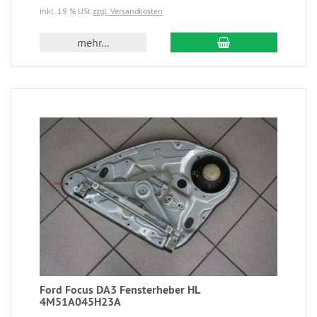
inkl. 19 % USt
zzgl. Versandkosten
mehr...
Ford Focus DA3 Fensterheber HL
4M51A045H23A