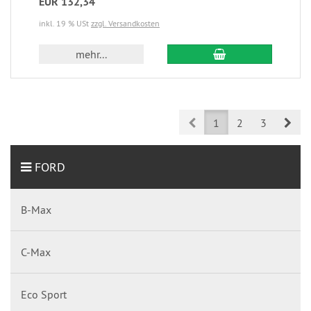
EUR 132,34
inkl. 19 % USt
zzgl. Versandkosten
mehr...
Prev
Nex
1
2
3
FORD
B-Max
C-Max
Eco Sport