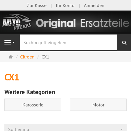
Zur Kasse
Ihr Konto
Anmelden
S
Navigation
Startseite
Citroen
CX1
CX1
Weitere Kategorien
Karosserie
Motor
Sortierung