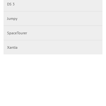
DS 3
Jumpy
SpaceTourer
Xantia