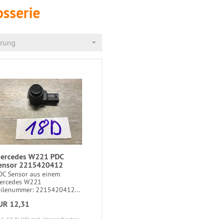
osserie
erung
ercedes W221 PDC
ensor 2215420412
DC Sensor aus einem
ercedes W221
eilenummer: 2215420412...
UR 12,31