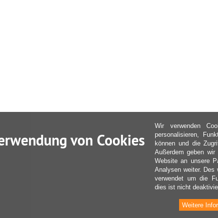
Wir verwenden Coo
erwendung von Cookies
personalisieren, Fun
können und die Zugri
Außerdem geben wir I
Website an unsere Pa
Analysen weiter. Des 
verwendet um die Fu
dies ist nicht deaktivie
Weitere Info