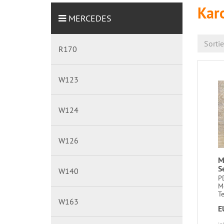
Kar
MERCEDES
Sorti
R170
W123
W124
W126
M
S
W140
P
M
T
W163
E