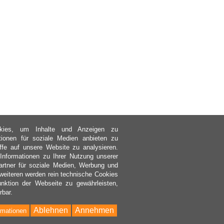
kies, um Inhalte und Anzeigen zu
ktionen für soziale Medien anbieten zu
ffe auf unsere Website zu analysieren.
nformationen zu Ihrer Nutzung unserer
rtner für soziale Medien, Werbung und
weiteren werden rein technische Cookies
nktion der Webseite zu gewährleisten,
rbar.
Ablehnen
Annehmen
rmationen