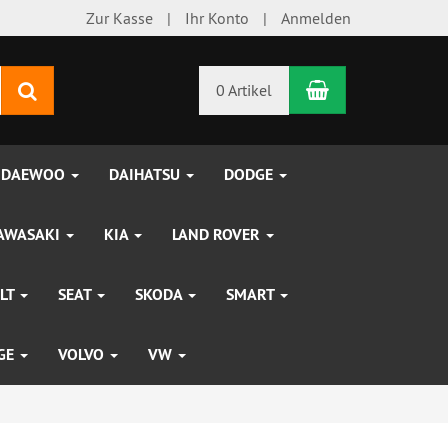
Zur Kasse
Ihr Konto
Anmelden
Warenkorb
Suchen
0 Artikel
DAEWOO
DAIHATSU
DODGE
AWASAKI
KIA
LAND ROVER
LT
SEAT
SKODA
SMART
UGE
VOLVO
VW