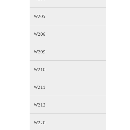
W205
W208
W209
W210
W211
W212
W220