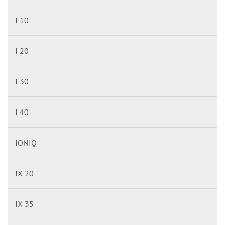
I 10
I 20
I 30
I 40
IONIQ
IX 20
IX 35