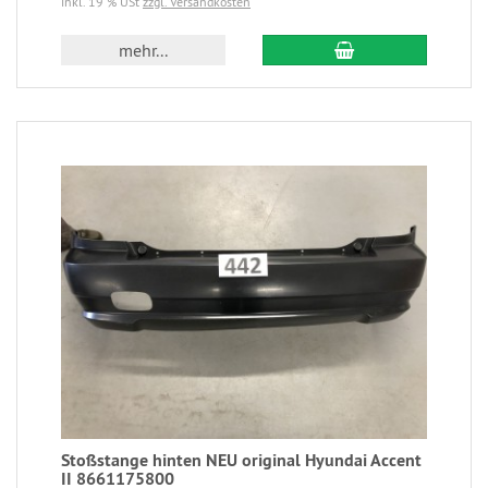
inkl. 19 % USt
zzgl. Versandkosten
mehr...
Stoßstange hinten NEU original Hyundai Accent
II 8661175800