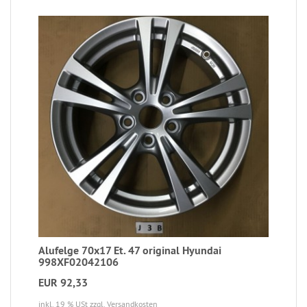
Alufelge 70x17 Et. 47 original Hyundai
998XF02042106
EUR 92,33
inkl. 19 % USt
zzgl. Versandkosten