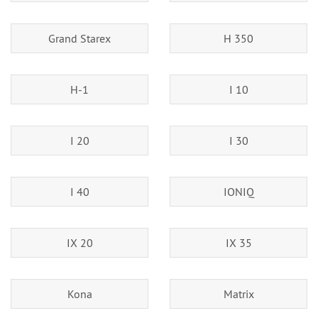
Grand Starex
H 350
H-1
I 10
I 20
I 30
I 40
IONIQ
IX 20
IX 35
Kona
Matrix