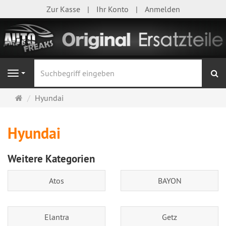
Zur Kasse
Ihr Konto
Anmelden
S
Navigation
Startseite
Hyundai
Hyundai
Weitere Kategorien
Atos
BAYON
Elantra
Getz