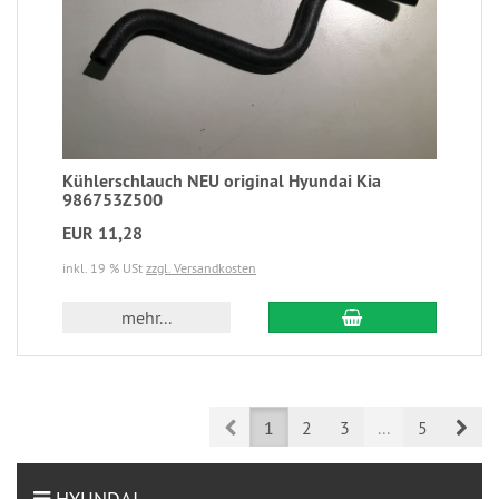
Kühlerschlauch NEU original Hyundai Kia
986753Z500
EUR 11,28
inkl. 19 % USt
zzgl. Versandkosten
mehr...
Prev
Nex
1
2
3
...
5
HYUNDAI