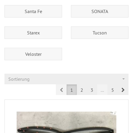
Santa Fe
SONATA
Starex
Tucson
Veloster
Sortierung
Prev
Nex
1
2
3
...
5