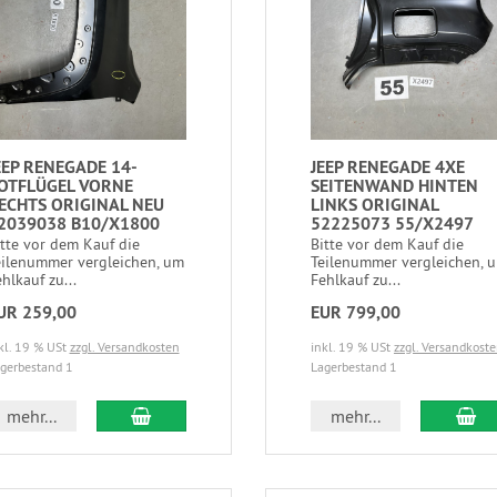
EEP RENEGADE 14-
JEEP RENEGADE 4XE
OTFLÜGEL VORNE
SEITENWAND HINTEN
ECHTS ORIGINAL NEU
LINKS ORIGINAL
2039038 B10/X1800
52225073 55/X2497
itte vor dem Kauf die
Bitte vor dem Kauf die
eilenummer vergleichen, um
Teilenummer vergleichen, 
hlkauf zu...
Fehlkauf zu...
UR 259,00
EUR 799,00
kl. 19 % USt
zzgl. Versandkosten
inkl. 19 % USt
zzgl. Versandkost
gerbestand 1
Lagerbestand 1
mehr...
mehr...