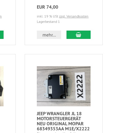
EUR 74,00
en
inkl. 19 % USt
zzgl. Versandkosten
Lagerbestand 1
mehr...
JEEP WRANGLER JL 18
MOTORSTEUERGERÄT
NEU ORIGINAL MOPAR
68349353AA M1E/X2222