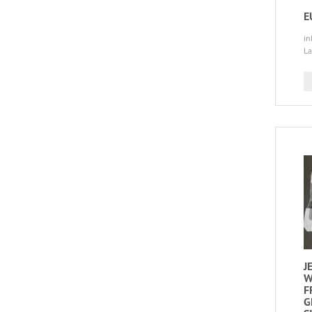
E
in
La
J
W
F
G