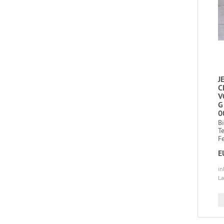
J
C
V
G
0
B
T
Fe
E
in
La