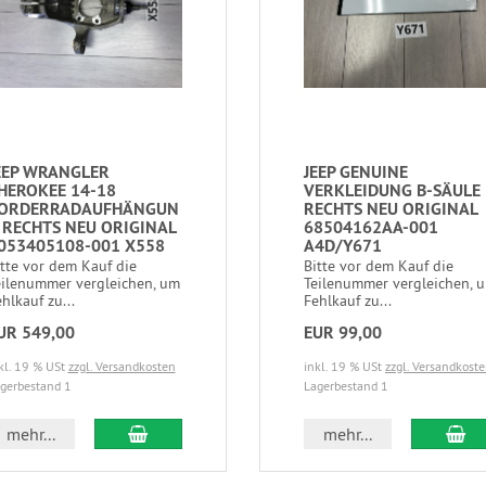
EEP WRANGLER
JEEP GENUINE
HEROKEE 14-18
VERKLEIDUNG B-SÄULE
ORDERRADAUFHÄNGUN
RECHTS NEU ORIGINAL
 RECHTS NEU ORIGINAL
68504162AA-001
053405108-001 X558
A4D/Y671
itte vor dem Kauf die
Bitte vor dem Kauf die
eilenummer vergleichen, um
Teilenummer vergleichen, 
hlkauf zu...
Fehlkauf zu...
UR 549,00
EUR 99,00
kl. 19 % USt
zzgl. Versandkosten
inkl. 19 % USt
zzgl. Versandkost
gerbestand 1
Lagerbestand 1
mehr...
mehr...