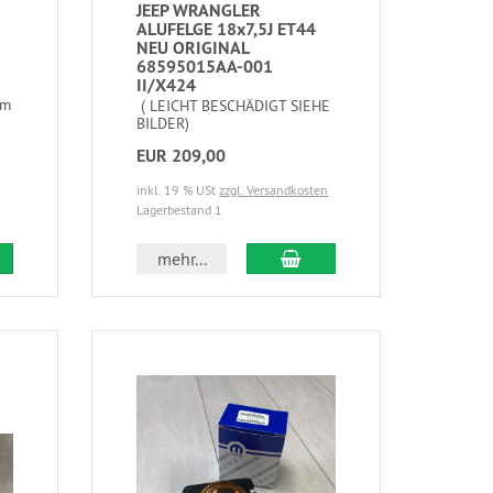
JEEP WRANGLER
ALUFELGE 18x7,5J ET44
NEU ORIGINAL
68595015AA-001
II/X424
um
( LEICHT BESCHÄDIGT SIEHE
BILDER)
EUR 209,00
inkl. 19 % USt
zzgl. Versandkosten
Lagerbestand 1
mehr...