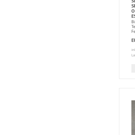
S
S
O
E
B
T
Fe
E
in
La