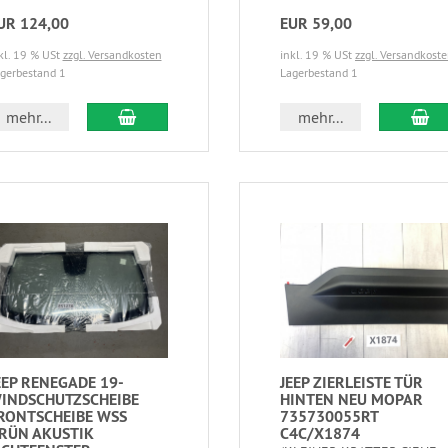
UR 124,00
EUR 59,00
kl. 19 % USt
zzgl. Versandkosten
inkl. 19 % USt
zzgl. Versandkost
gerbestand 1
Lagerbestand 1
mehr...
mehr...
EEP RENEGADE 19-
JEEP ZIERLEISTE TÜR
INDSCHUTZSCHEIBE
HINTEN NEU MOPAR
RONTSCHEIBE WSS
735730055RT
RÜN AKUSTIK
C4C/X1874