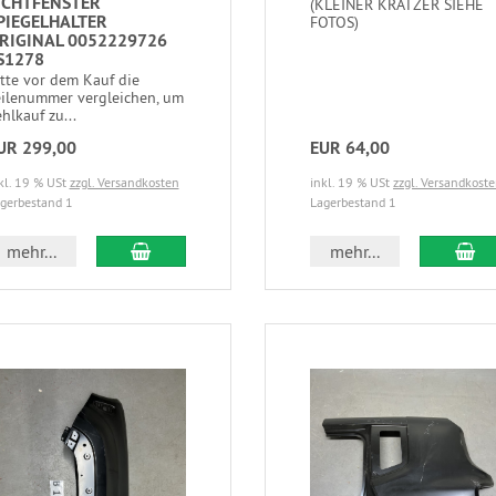
ICHTFENSTER
(KLEINER KRATZER SIEHE
PIEGELHALTER
FOTOS)
RIGINAL 0052229726
S1278
itte vor dem Kauf die
eilenummer vergleichen, um
hlkauf zu...
UR 299,00
EUR 64,00
kl. 19 % USt
zzgl. Versandkosten
inkl. 19 % USt
zzgl. Versandkost
gerbestand 1
Lagerbestand 1
mehr...
mehr...