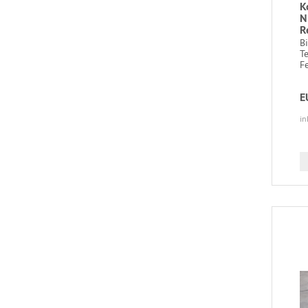
K
N
R
B
T
Fe
E
in