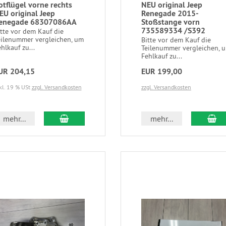
otflügel vorne rechts
NEU original Jeep
EU original Jeep
Renegade 2015-
enegade 68307086AA
Stoßstange vorn
735589334 /S392
itte vor dem Kauf die
eilenummer vergleichen, um
Bitte vor dem Kauf die
hlkauf zu...
Teilenummer vergleichen, 
Fehlkauf zu...
UR 204,15
EUR 199,00
kl. 19 % USt
zzgl. Versandkosten
zzgl. Versandkosten
mehr...
mehr...