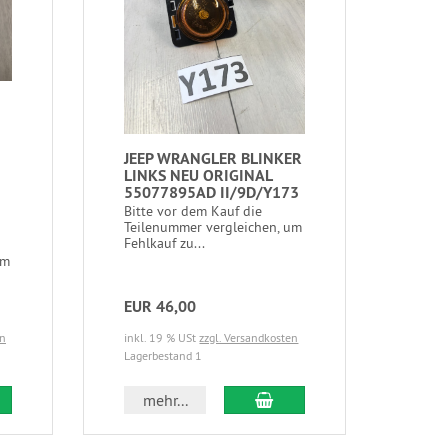
JEEP WRANGLER BLINKER
LINKS NEU ORIGINAL
55077895AD II/9D/Y173
Bitte vor dem Kauf die
Teilenummer vergleichen, um
Fehlkauf zu...
um
EUR 46,00
en
inkl. 19 % USt
zzgl. Versandkosten
Lagerbestand 1
mehr...