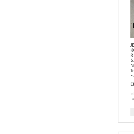
J
K
R
5
B
T
Fe
E
in
La