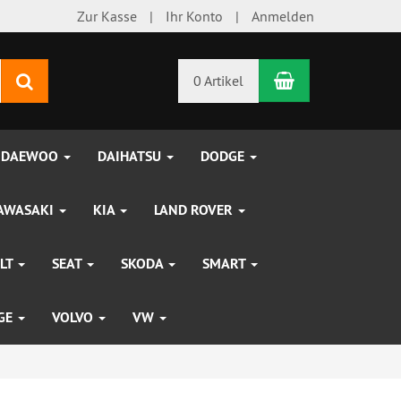
Zur Kasse
Ihr Konto
Anmelden
Warenkorb
Suchen
0 Artikel
DAEWOO
DAIHATSU
DODGE
AWASAKI
KIA
LAND ROVER
LT
SEAT
SKODA
SMART
UGE
VOLVO
VW