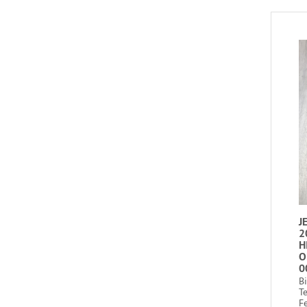
J
2
H
O
0
B
T
Fe