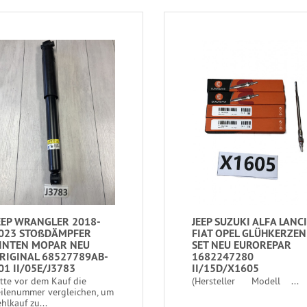
EEP WRANGLER 2018-
JEEP SUZUKI ALFA LANC
023 STOßDÄMPFER
FIAT OPEL GLÜHKERZEN
INTEN MOPAR NEU
SET NEU EUROREPAR
RIGINAL 68527789AB-
1682247280
01 II/05E/J3783
II/15D/X1605
itte vor dem Kauf die
(Hersteller Modell ...
eilenummer vergleichen, um
hlkauf zu...