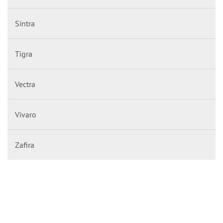
Sintra
Tigra
Vectra
Vivaro
Zafira