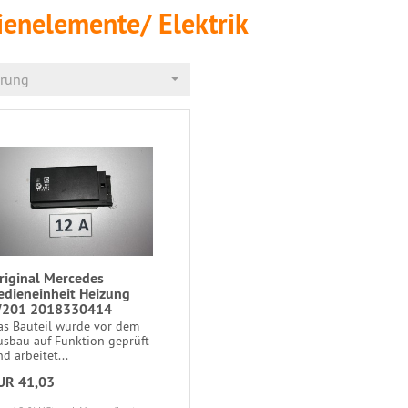
ienelemente/ Elektrik
erung
riginal Mercedes
edieneinheit Heizung
201 2018330414
as Bauteil wurde vor dem
usbau auf Funktion geprüft
d arbeitet...
UR 41,03