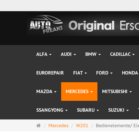
ALFA
AUDI
BMW
CADILLAC
EUROREPAIR
FIAT
FORD
HONDA
MAZDA
MERCEDES
MITSUBISHI
SSANGYONG
SUBARU
SUZUKI
Startseite
Mercedes
W201
Bedienelemente/ Ele