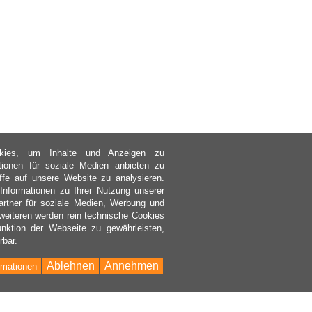
kies, um Inhalte und Anzeigen zu
ktionen für soziale Medien anbieten zu
ffe auf unsere Website zu analysieren.
nformationen zu Ihrer Nutzung unserer
rtner für soziale Medien, Werbung und
weiteren werden rein technische Cookies
nktion der Webseite zu gewährleisten,
rbar.
Ablehnen
Annehmen
rmationen