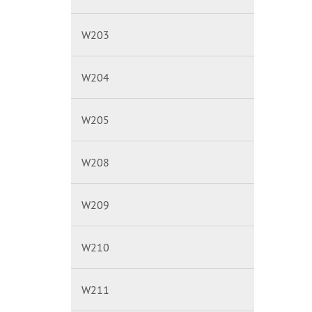
W203
W204
W205
W208
W209
W210
W211