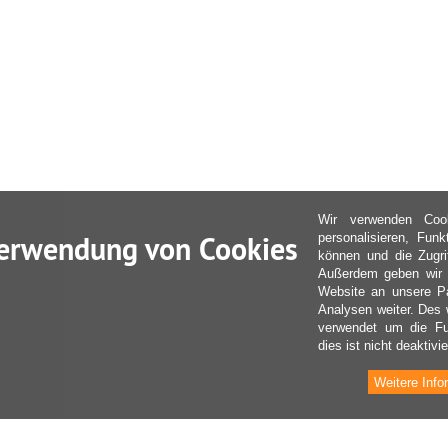
Wir verwenden Coo
erwendung von Cookies
personalisieren, Fun
können und die Zugri
Außerdem geben wir I
Website an unsere Pa
Analysen weiter. Des 
verwendet um die Fu
dies ist nicht deaktivie
Weitere Info