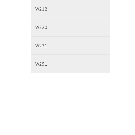
W212
W220
W221
W251