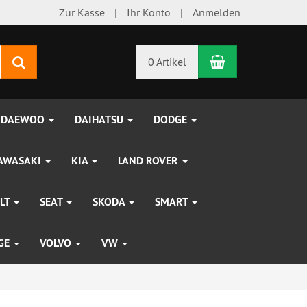
Zur Kasse
Ihr Konto
Anmelden
Warenkorb
Suchen
0 Artikel
DAEWOO
DAIHATSU
DODGE
AWASAKI
KIA
LAND ROVER
LT
SEAT
SKODA
SMART
UGE
VOLVO
VW