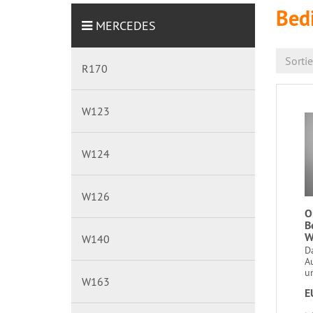
Bed
MERCEDES
Sorti
R170
W123
W124
W126
O
B
W
W140
D
A
un
W163
E