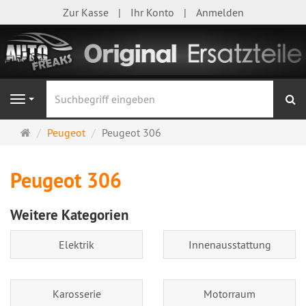
Zur Kasse
Ihr Konto
Anmelden
S
Navigation
Startseite
Peugeot
Peugeot 306
Peugeot 306
Weitere Kategorien
Elektrik
Innenausstattung
Karosserie
Motorraum