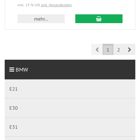
inkl. 19 % USt
zzgl. Versandkosten
mehr...
Prev
Nex
1
2
BMW
E21
E30
E31