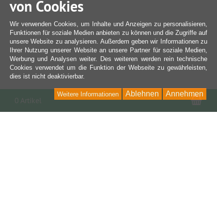
von Cookies
Wir verwenden Cookies, um Inhalte und Anzeigen zu personalisieren,
Funktionen für soziale Medien anbieten zu können und die Zugriffe auf
unsere Website zu analysieren. Außerdem geben wir Informationen zu
Ihrer Nutzung unserer Website an unsere Partner für soziale Medien,
Werbung und Analysen weiter. Des weiteren werden rein technische
Cookies verwendet um die Funktion der Webseite zu gewährleisten,
dies ist nicht deaktivierbar.
Ablehnen
Annehmen
Weitere Informationen
War
0 Artikel