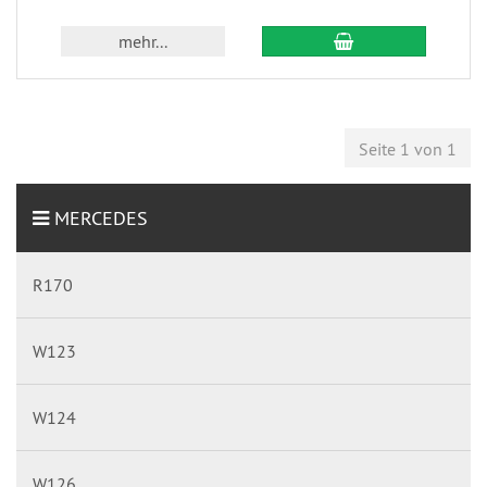
mehr...
Seite 1 von 1
MERCEDES
R170
W123
W124
W126