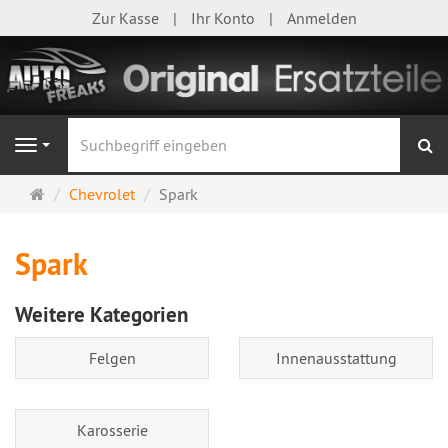
Zur Kasse
Ihr Konto
Anmelden
S
Navigation
Startseite
Chevrolet
Spark
Spark
Weitere Kategorien
Felgen
Innenausstattung
Karosserie