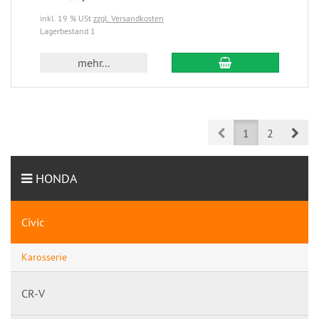
inkl. 19 % USt
zzgl. Versandkosten
Lagerbestand 1
mehr...
Prev
Nex
1
2
HONDA
Civic
Karosserie
CR-V