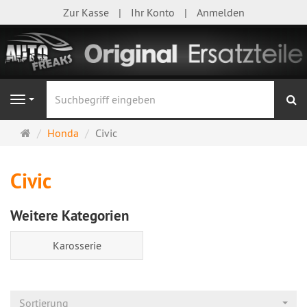
Zur Kasse
Ihr Konto
Anmelden
S
Navigation
Startseite
Honda
Civic
Civic
Weitere Kategorien
Karosserie
Sortierung