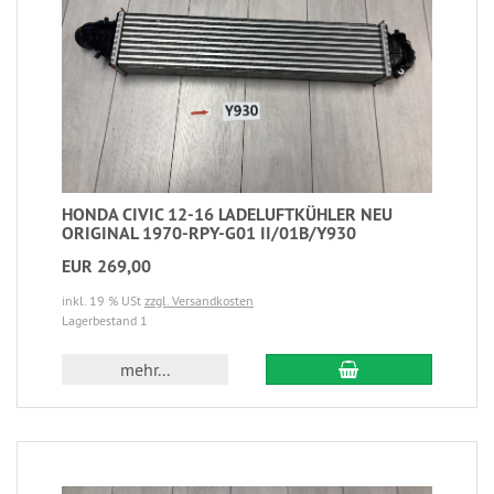
HONDA CIVIC 12-16 LADELUFTKÜHLER NEU
ORIGINAL 1970-RPY-G01 II/01B/Y930
EUR 269,00
inkl. 19 % USt
zzgl. Versandkosten
Lagerbestand 1
mehr...