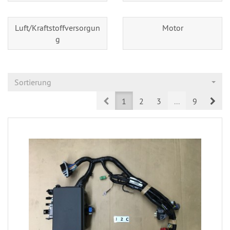
Luft/Kraftstoffversorgun
Motor
g
Sortierung
Prev
Nex
1
2
3
...
9