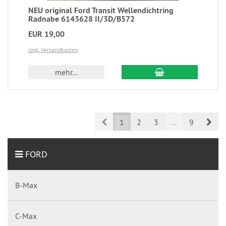
NEU original Ford Transit Wellendichtring
Radnabe 6143628 II/3D/B572
EUR 19,00
zzgl. Versandkosten
mehr...
Prev
Nex
1
2
3
...
9
FORD
B-Max
C-Max