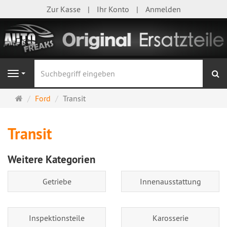
Zur Kasse
Ihr Konto
Anmelden
S
Navigation
Startseite
Ford
Transit
Transit
Weitere Kategorien
Getriebe
Innenausstattung
Inspektionsteile
Karosserie