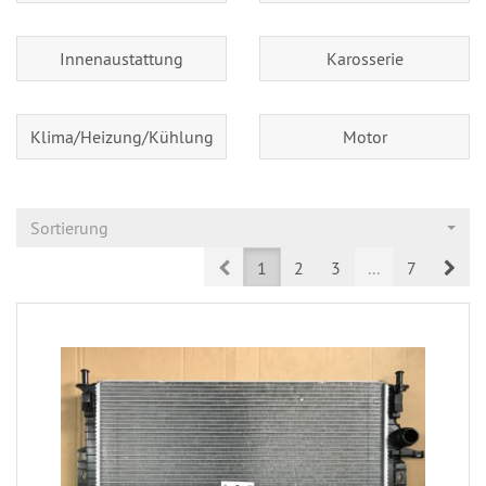
Innenaustattung
Karosserie
Klima/Heizung/Kühlung
Motor
Sortierung
Prev
Nex
1
2
3
...
7