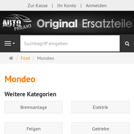
Zur Kasse
Ihr Konto
Anmelden
S
Navigation
Startseite
Ford
Mondeo
Mondeo
Weitere Kategorien
Bremsanlage
Elektrik
Felgen
Getriebe