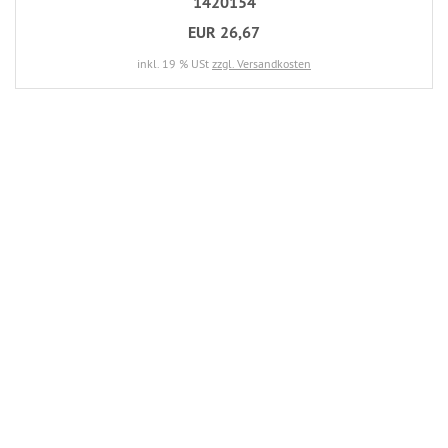
1420154
EUR 26,67
inkl. 19 % USt
zzgl. Versandkosten