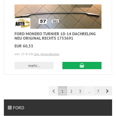
FORD MONDEO TURNIER 10-14 DACHRELING
NEU ORIGINAL RECHTS 1753691
EUR 60,53
inkl. 19 % USt
zzgl. Versandkosten
mehr...
Prev
Nex
1
2
3
...
7
FORD