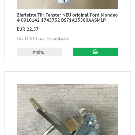
Zierleiste Tür Fenster NEU original Ford Mondeo
4 0910142 1745732 BS71A25580AASMLP
EUR 22,57
inkl. 19 % USt
zzgl. Versandkosten
mehr...